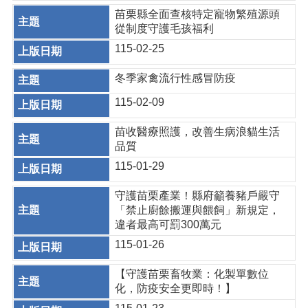
苗栗縣全面查核特定寵物繁殖源頭
從制度守護毛孩福利
115-02-25
冬季家禽流行性感冒防疫
115-02-09
苗收醫療照護，改善生病浪貓生活
品質
115-01-29
守護苗栗產業！縣府籲養豬戶嚴守
「禁止廚餘搬運與餵飼」新規定，
違者最高可罰300萬元
115-01-26
【守護苗栗畜牧業：化製單數位
化，防疫安全更即時！】