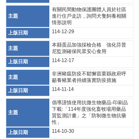
有關民間動物保護團體人員於社區
進行住戶走訪，詢問犬隻飼養相關
情形說明
114-12-29
本縣蛋品加強採檢合格 強化芬普
尼監測確保民眾安心食用
114-12-17
非洲豬瘟防疫不鬆懈苗栗縣政府呼
籲養豬業者持續落實防疫措施
114-11-14
倡導謹慎使用抗微生物藥品-印刷品
下載:「114年度強化畜牧場用藥品
質監測計畫」之「防制微生物抗藥
性」
114-10-30