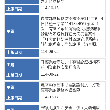
要」防疫指導
114-10-13
農業部動植物防疫檢疫署114年9月4
日防檢一字第1141844967號函 主
旨：有關民眾所飼寵物犬經獸醫師
診斷有不適施打狂犬病疫苗案件，
「狂犬病預防注射資訊管理系統」
註記處理案，詳如說明，請查照。
114-09-05
呼籲業者守法、非獸醫診療機構不
得刊登寵物安樂死廣告
114-08-22
建立動物醫事助理認證制度 打造
更專業的獸醫照護團隊
114-07-17
守護毛孩生命安全 供血犬貓健康