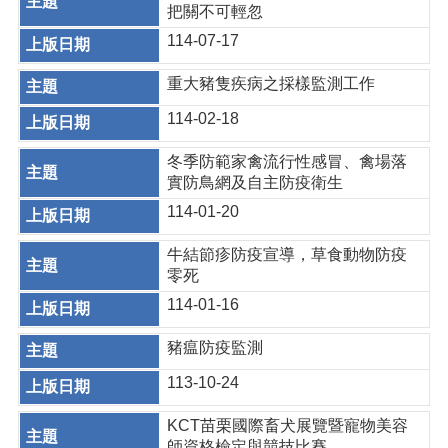
把關不可輕忽
114-07-17
重大豬隻疾病之採樣監測工作
114-02-18
冬季防範家禽流行性感冒、禽場落
實防鳥網及自主防疫衛生
114-01-20
牛結節疹防疫宣導，草食動物防疫
零死
114-01-16
豬瘟防疫監測
113-10-24
KCT苗栗國際畜犬展覽暨寵物美容
師資格檢定與競技比賽