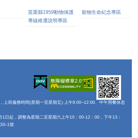
苗栗縣1959動物保護
寵物生命紀念專區
專線維運說明專區
438 ，上班服務時間(星期一至星期五):上午8:00~12:00、中午用餐休息
月1日起，調整為星期二至星期六上午10：00-12：00，下午13：
5-1號