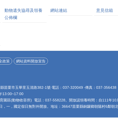
動物遺失協尋及領養
網站連結
意見信箱
公佈欄
全政策
網站資料開放宣告
栗縣苗栗市玉華里玉清路382-1號‧電話：037-320049 ‧傳真：037-356
午13:00~17:00
園區(動物收容所) 電話：037-558228。開放認領養時間：自111年10
星期日，一，國定假日無對外開放。地址：36647苗栗縣銅鑼鄉朝陽村6鄰朝北5