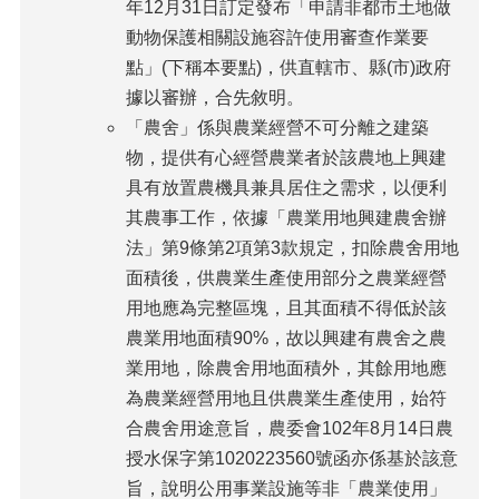
年12月31日訂定發布「申請非都市土地做
動物保護相關設施容許使用審查作業要
點」(下稱本要點)，供直轄市、縣(市)政府
據以審辦，合先敘明。
「農舍」係與農業經營不可分離之建築
物，提供有心經營農業者於該農地上興建
具有放置農機具兼具居住之需求，以便利
其農事工作，依據「農業用地興建農舍辦
法」第9條第2項第3款規定，扣除農舍用地
面積後，供農業生產使用部分之農業經營
用地應為完整區塊，且其面積不得低於該
農業用地面積90%，故以興建有農舍之農
業用地，除農舍用地面積外，其餘用地應
為農業經營用地且供農業生產使用，始符
合農舍用途意旨，農委會102年8月14日農
授水保字第1020223560號函亦係基於該意
旨，說明公用事業設施等非「農業使用」