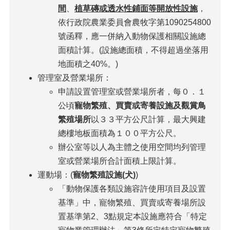
間
、
植草磚或透水性鋪面等開放性設施
，
依行政院農業委員會農牧字第1090254800
號函釋，應一併納入動物保護相關設施總
面積計算。(設施總面積，不得超過坐落用
地面積之40%。)
管理室及營業場所：
申請設置管理室或營業場所者，每０．１
公頃
寵物繁殖、買賣或寄養設施及觀賞鳥
繁殖場所
以３３平方公尺計算，最大興建
總樓地板面積為１００平方公尺。
辦公室等以人為主體之使用空間均列管理
室或營業場所合計面積上限計算。
運動場：(
寵物繁殖設施(犬)
)
「動物保護各類設施容許使用項目及設置
基準」中，寵物繁殖、買賣或寄養場所設
置基準第2、3點規定本設施應符合「特定