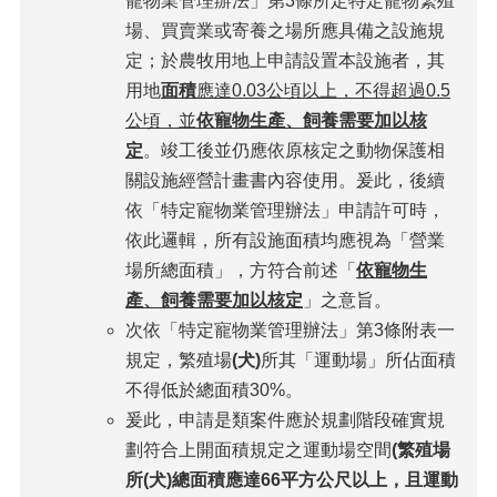
寵物業管理辦法」第3條所定特定寵物繁殖
場、買賣業或寄養之場所應具備之設施規
定；於農牧用地上申請設置本設施者，其
用地
面積
應達0.03公頃以上，不得超過0.5
公頃，並
依寵物生產、飼養需要加以核
定
。竣工後並仍應依原核定之動物保護相
關設施經營計畫書內容使用。爰此，後續
依「特定寵物業管理辦法」申請許可時，
依此邏輯，所有設施面積均應視為「營業
場所總面積」，方符合前述「
依寵物生
產、飼養需要加以核定
」之意旨。
次依「特定寵物業管理辦法」第3條附表一
規定，繁殖場
(犬)
所其「運動場」所佔面積
不得低於總面積30%。
爰此，申請是類案件應於規劃階段確實規
劃符合上開面積規定之運動場空間
(繁殖場
所(犬)總面積應達66平方公尺以上，且運動