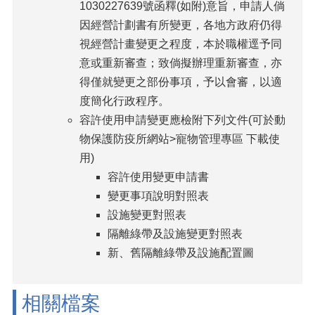
1030227639號函釋(如附)意旨，申請人倘
因經營計劃書有所變更，各地方政府仍得
視經營計畫變更之程度，本於職權逕予同
意或重新審查；致倘擬辦理重新審查，亦
得僅就變更之部份事項，予以會審，以適
度簡化行政程序。
容許使用申請變更應檢附下列文件(可於動
物保護防疫所網站>寵物管理專區 下載使
用)
容許使用變更申請書
變更事項說明對照表
設施變更對照表
隔離綠帶及設施變更對照表
新、舊隔離綠帶及設施配置圖
相關檔案