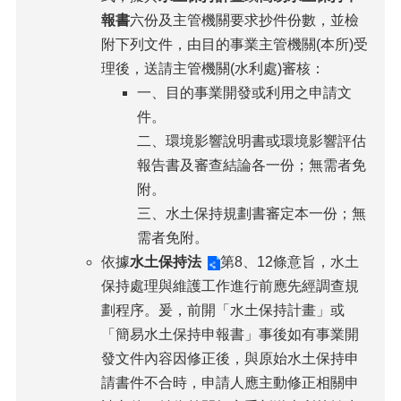
報書
六份及主管機關要求抄件份數，並檢
附下列文件，由目的事業主管機關(本所)受
理後，送請主管機關(水利處)審核：
一、目的事業開發或利用之申請文
件。
二、環境影響說明書或環境影響評估
報告書及審查結論各一份；無需者免
附。
三、水土保持規劃書審定本一份；無
需者免附。
依據
水土保持法
第8、12條意旨，水土
保持處理與維護工作進行前應先經調查規
劃程序。爰，前開「水土保持計畫」或
「簡易水土保持申報書」事後如有事業開
發文件內容因修正後，與原始水土保持申
請書件不合時，申請人應主動修正相關申