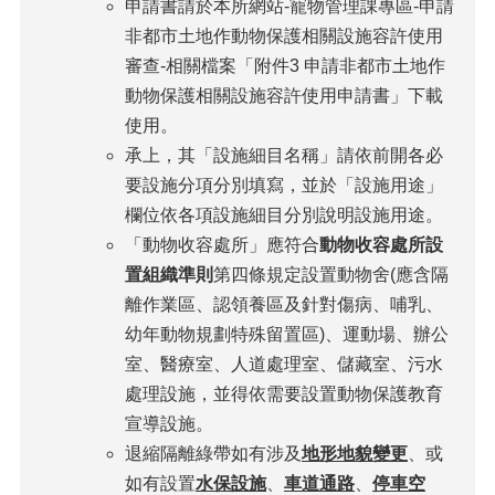
申請書請於本所網站-寵物管理課專區-申請
非都市土地作動物保護相關設施容許使用
審查-相關檔案「附件3 申請非都市土地作
動物保護相關設施容許使用申請書」下載
使用。
承上，其「設施細目名稱」請依前開各必
要設施分項分別填寫，並於「設施用途」
欄位依各項設施細目分別說明設施用途。
「動物收容處所」應符合
動物收容處所設
置組織準則
第四條規定設置動物舍(應含隔
離作業區、認領養區及針對傷病、哺乳、
幼年動物規劃特殊留置區)、運動場、辦公
室、醫療室、人道處理室、儲藏室、污水
處理設施，並得依需要設置動物保護教育
宣導設施。
退縮隔離綠帶如有涉及
地形地貌變更
、或
如有設置
水保設施
、
車道通路
、
停車空