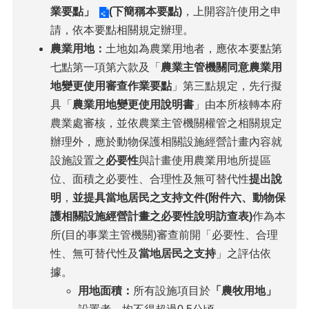
業要點」
(下簡稱本要點)
，上開容許使用之申
請，依本要點相關規定辦理。
農業用地：
土地如為農業用地者，應依本要點第
七點第一項第六款及「
農業主管機關同意農業用
地變更使用審查作業要點
」第三點規定，先行擬
具「
農業用地變更使用說明書
」由本所核轉本府
農業處審核，並依農業主管機關權管之相關規定
辦理外，應於動物保護相關設施經營計畫內容就
設施設置之
必要性
與計畫使用農業用地所提區
位、面積之必要性、合理性及無可替代性
提出說
明
，
並提具當地居民之支持文件(附件六、動物保
護相關設施經營計畫之必要性說明訪查表)
作為本
所(目的事業主管機關)審查前開「必要性、合理
性、無可替代性及
當地居民之支持
」之評估依
據。
用地面積：
所有設施項目於
「農牧用地」