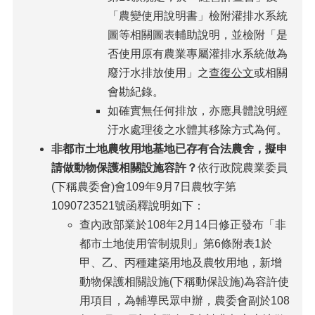
「農變使用說明書」檢附灌排水系統
圖等相關圖表輔助說明，並檢附「是
否使用原有農業專屬灌排水系統做為
廢汙水排放使用」之
查復公文
或相關
會勘紀錄。
如確實無任何排放，亦應具體說明經
汙水處理後之水體其移除方式為何。
非都市土地農牧用地基地已存有合法農舍，擬申
請做動物保護相關設施容許？
依行政院農業委員
(下稱農委會)會109年9月7日農牧字第
1090723521號函釋說明如下：
查內政部業於108年2月14日修正發布「非
都市土地使用管制規則」第6條附表1於
甲、乙、丙種建築用地及農牧用地，新增
動物保護相關設施(下稱動保設施)為容許使
用項目，為輔導民眾申辦，農委會副於108