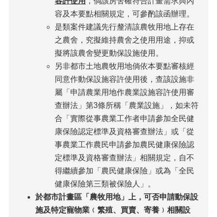
容許使用
，倘該房舍確符合計畫需求與內
容及本要點相關規定，可參酌該函辦理。
是類案件建議先行釐清該農牧用地上存在
之農舍，究擬維持農舍之使用用途，抑或
擬將該農舍變更動保設施使用。
另非都市土地農牧用地倘依本要點審核經
同意作動保設施容許使用後，查該設施非
屬「申請農業用地作農業設施容許使用審
查辦法」第3條所稱「農業設施」，如未符
合「實際從事農業工作者申請參加全民健
康保險認定標準及資格審查辦法」或「從
事農業工作農民申請參加農民健康保險認
定標準及資格審查辦法」相關規定，自不
得繼續參加「農民健康保險」或為「全民
健康保險第三類被保險人」。
於都市計畫區「農牧用地」上，可否申請動保設
施及特定寵物業﹙繁殖、買賣、寄養﹚相關設