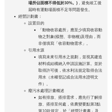
場所佔面積不得低於30%。)
，避免竣工後
屆時有運動場面積不足等問題發生。
經營計劃書：
設置目的
「動物收容處所」應至少填寫收容動
物之對象(樣態、非物種)及理由，而
非僅填寫「收容動物需求」。
引用水源
填寫未來引用水之規劃，並視其建造
材料或結構納入申請設施計算。並於
取得許可後，依水利法規定取得合法
用水（水權登記或合法用水證明文
件）。
廢污水處理計畫概述
如有排放、搭排需求，應先行了解排
放、搭排至何處，依農變要點第3點
第10款規定，於「經營計畫書」及