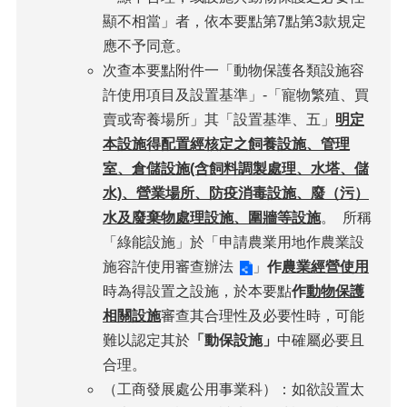
顯不相當」者，依本要點第7點第3款規定
應不予同意。
次查本要點附件一「動物保護各類設施容
許使用項目及設置基準」-「寵物繁殖、買
賣或寄養場所」其「設置基準、五」
明定
本設施得配置經核定之飼養設施、管理
室、倉儲設施(含飼料調製處理、水塔、儲
水)、營業場所、防疫消毒設施、廢（污）
水及廢棄物處理設施、圍牆等設施
。 所稱
「綠能設施」於「
申請農業用地作農業設
施容許使用審查辦法
」
作
農業經營使用
時為得設置之設施，於本要點
作
動物保護
相關設施
審查其合理性及必要性時，可能
難以認定其於
「動保設施」
中確屬必要且
合理。
（工商發展處公用事業科）：如欲設置太