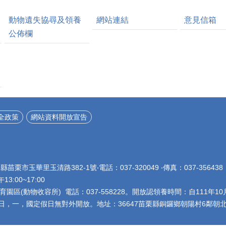
動物遺失協尋及領養
網站連結
意見信箱
公佈欄
全政策
網站資料開放宣告
栗縣苗栗市玉華里玉清路382-1號‧電話：037-320049 ‧傳真：037-356
午13:00~17:00
園區(動物收容所) 電話：037-558228。開放認領養時間：自111年10
星期日，一，國定假日無對外開放。地址：36647苗栗縣銅鑼鄉朝陽村6鄰朝北5