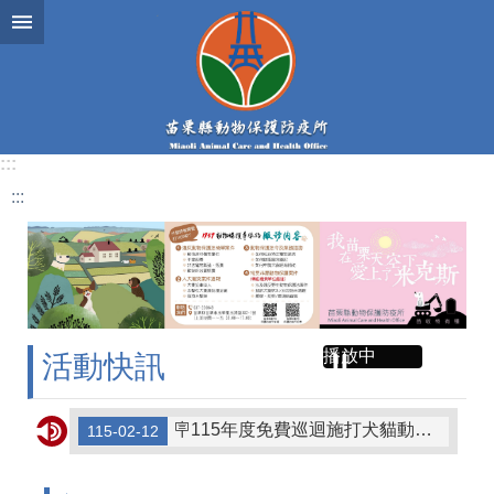
跳到主要內容區塊
:::
:::
播放中
活動快訊
🪧115年度免費巡迴施打犬貓動物狂犬病疫苗注射及晶片植入寵物登記場次🪧
115-02-12
115年度苗栗縣認養收容所犬貓健檢保險補助專案
115-01-20