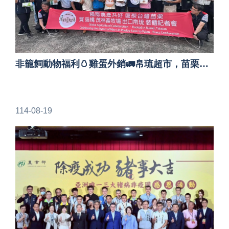
非籠飼動物福利🥚雞蛋外銷🚛帛琉超市，苗栗縣防疫國產雞蛋🐔國際新紀元👍
114-08-19