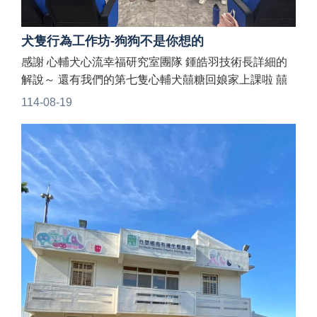
犬隻行為工作坊-狗狗不是你想的
感謝 心輔犬心流幸福研究室團隊 鍾皓羽技術長詳細的
解說～ 還有我們的第七隻心輔犬囍糖回娘家上課啦 囍
糖是從我們收容所領養過去的狗狗老師唷
114-08-19