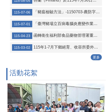
芬蘭（Finland）於115年7月30日首次於野豬檢出非洲豬瘟（ASF）陽性案例
115-08-05
「豬瘟檢驗方法」-1150703-農防字第1151838274A號
115-07-06
「臺灣豬場立百病毒腦炎應變作業指引」
115-07-01
函轉衛生福利部食品藥物管理署重申人用藥品轉供犬、貓及非經濟動物治療使用事宜詳如附件。
115-04-23
115年1-7月下鄉絕育、收容所委外絕育及絕育補助統計表
115-03-02
更多
活動花絮