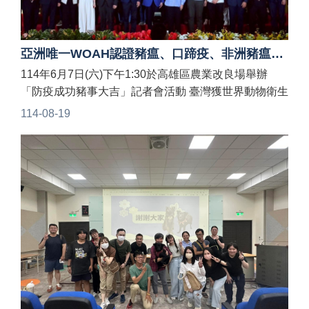
亞洲唯一WOAH認證豬瘟、口蹄疫、非洲豬瘟三大豬病非疫區的國家
114年6月7日(六)下午1:30於高雄區農業改良場舉辦
「防疫成功豬事大吉」記者會活動 臺灣獲世界動物衛生
組織（WOAH）認定為“豬瘟”非疫國，動物防檢疫再獲
114-08-19
國際肯定成為#亞洲唯一WOAH認證豬瘟、口蹄疫、非
洲豬瘟三大豬病非疫區的國家 感謝養豬產官學共同合作
的成果。養豬產業邁向新紀元～讓有機會代表苗栗縣領
獎