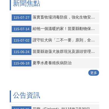
新聞焦點
115年犬貓絕育補助款申請證明書
114-12-30
公告6/15-6/21暫停動物管制捕捉業務，緊急動物保護救援案件仍持續受理。
115-06-12
落實畜牧場消毒防疫，強化生物安全降低疫病風險
115-07-27
給牠一個溫暖的家！苗栗縣動物保護教育園區推多元福利邀您「以認養代替購買」。
115-07-14
謹守狂犬病「二不一要」原則，全民一起做防疫
115-07-02
苗栗縣遊蕩犬族群現況及源頭管理執行方針
115-06-24
夏季水產養殖疾病防治
115-06-18
更多
公告資訊