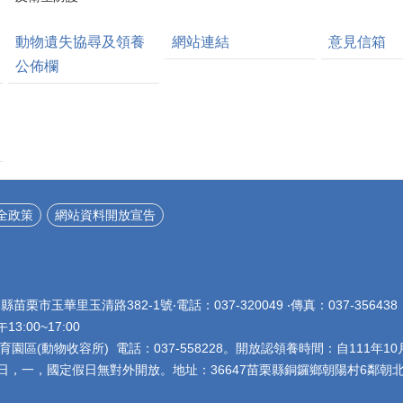
動物遺失協尋及領養
網站連結
意見信箱
公佈欄
全政策
網站資料開放宣告
栗縣苗栗市玉華里玉清路382-1號‧電話：037-320049 ‧傳真：037-356
午13:00~17:00
園區(動物收容所) 電話：037-558228。開放認領養時間：自111年10
星期日，一，國定假日無對外開放。地址：36647苗栗縣銅鑼鄉朝陽村6鄰朝北5