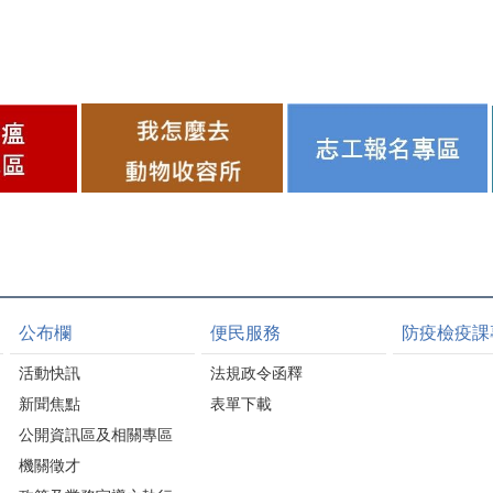
疫、非洲豬瘟三大豬病非疫
區的國家 感謝養豬產官學
共同合作的成果。養豬產業
邁向新紀元～讓有機會代表
苗栗縣領獎
公布欄
便民服務
防疫檢疫課
活動快訊
法規政令函釋
新聞焦點
表單下載
公開資訊區及相關專區
機關徵才