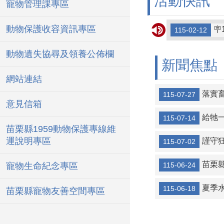
活動快訊
寵物管理課專區
動物保護收容資訊專區

115-02-12
1
115-01-20
動物遺失協尋及領養公佈欄
新聞焦點
1
114-12-30
網站連結
公
115-06-12
落實
115-07-27
意見信箱
給牠一個
115-07-14
苗栗縣1959動物保護專線維
運說明專區
謹守
115-07-02
苗栗
寵物生命紀念專區
115-06-24
夏季
115-06-18
苗栗縣寵物友善空間專區