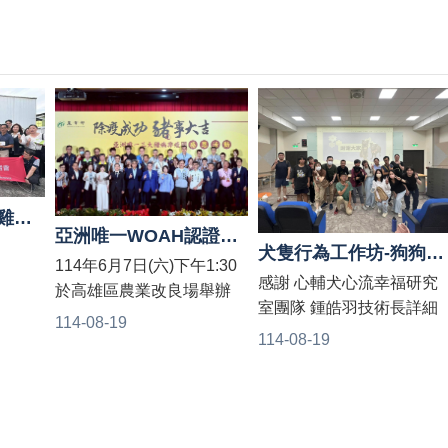
非籠飼動物福利🥚雞蛋外銷🚛帛琉超市，苗栗縣防疫國產雞蛋🐔國際新紀元👍
亞洲唯一WOAH認證豬瘟、口蹄疫、非洲豬瘟三大豬病非疫區的國家
犬隻行為工作坊-狗狗不是你想的
114年6月7日(六)下午1:30
感謝 心輔犬心流幸福研究
於高雄區農業改良場舉辦
室團隊 鍾皓羽技術長詳細
「防疫成功豬事大吉」記者
114-08-19
的解說～ 還有我們的第七
114-08-19
會活動 臺灣獲世界動物衛
隻心輔犬囍糖回娘家上課
生組織（WOAH）認定為
囍糖是從我們收容所領養
“豬瘟”非疫國，動物防檢疫
去的狗狗老師唷
再獲國際肯定成為#亞洲唯
一WOAH認證豬瘟、口蹄