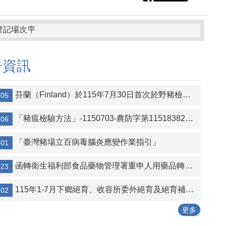
記場次🪧
告資訊
持續受理。
芬蘭（Finland）於115年7月30日首次於野豬檢出非洲豬瘟（ASF）陽性案例
-05
「豬瘟檢驗方法」-1150703-農防字第1151838274A號
-06
「臺灣豬場立百病毒腦炎應變作業指引」
-01
函轉衛生福利部食品藥物管理署重申人用藥品轉供犬、貓及非經濟動物治療使用事宜詳如附件。
-23
115年1-7月下鄉絕育、收容所委外絕育及絕育補助統計表
-02
更多