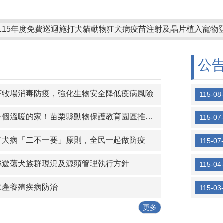
115年度免費巡迴施打犬貓動物狂犬病疫苗注射及晶片植入寵物登
15年度苗栗縣認養收容所犬貓健檢保險補助專案
公
15年犬貓絕育補助款申請證明書
告6/15-6/21暫停動物管制捕捉業務，緊急動物保護救援案件仍
畜牧場消毒防疫，強化生物安全降低疫病風險
115-08
溫暖的家！苗栗縣動物保護教育園區推多元福利邀您「以認養代替購買」。
115-07
狂犬病「二不一要」原則，全民一起做防疫
115-07
縣遊蕩犬族群現況及源頭管理執行方針
115-04
水產養殖疾病防治
115-03
更多