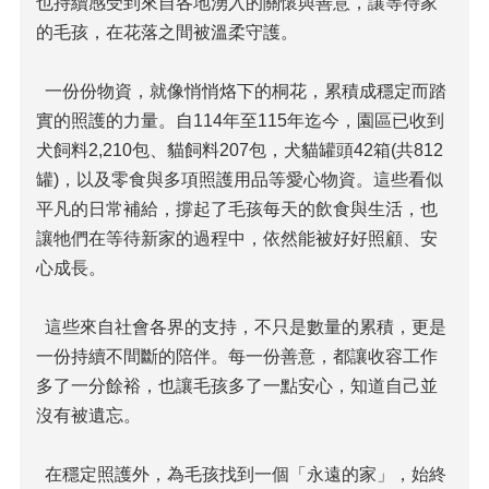
也持續感受到來自各地湧入的關懷與善意，讓等待家
的毛孩，在花落之間被溫柔守護。
一份份物資，就像悄悄烙下的桐花，累積成穩定而踏
實的照護的力量。自114年至115年迄今，園區已收到
犬飼料2,210包、貓飼料207包，犬貓罐頭42箱(共812
罐)，以及零食與多項照護用品等愛心物資。這些看似
平凡的日常補給，撐起了毛孩每天的飲食與生活，也
讓牠們在等待新家的過程中，依然能被好好照顧、安
心成長。
這些來自社會各界的支持，不只是數量的累積，更是
一份持續不間斷的陪伴。每一份善意，都讓收容工作
多了一分餘裕，也讓毛孩多了一點安心，知道自己並
沒有被遺忘。
在穩定照護外，為毛孩找到一個「永遠的家」，始終