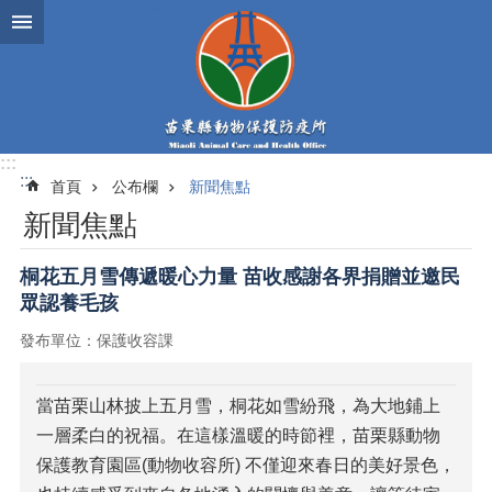
跳到主要內容區塊
:::
:::
首頁
公布欄
新聞焦點
新聞焦點
桐花五月雪傳遞暖心力量 苗收感謝各界捐贈並邀民
眾認養毛孩
發布單位：保護收容課
當苗栗山林披上五月雪，桐花如雪紛飛，為大地鋪上
一層柔白的祝福。在這樣溫暖的時節裡，苗栗縣動物
保護教育園區(動物收容所) 不僅迎來春日的美好景色，