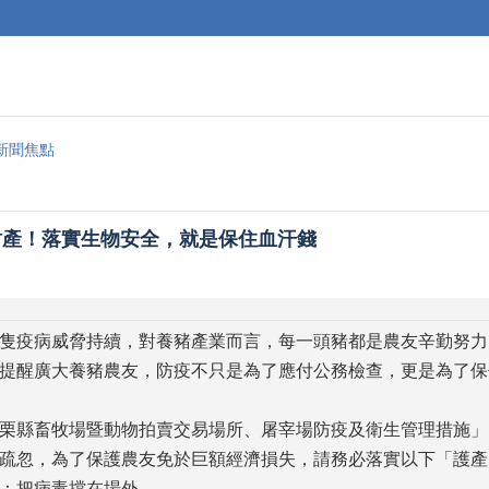
新聞焦點
財產！落實生物安全，就是保住血汗錢
豬隻疫病威脅持續，對養豬產業而言，每一頭豬都是農友辛勤努
提醒廣大養豬農友，防疫不只是為了應付公務檢查，更是為了保
栗縣畜牧場暨動物拍賣交易場所、屠宰場防疫及衛生管理措施」
疏忽，為了保護農友免於巨額經濟損失，請務必落實以下「護產
制：把病毒擋在場外