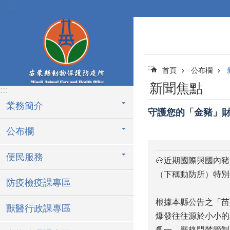
:::
跳到主要內容區塊
:::
首頁
公布欄
新聞焦點
:::
業務簡介
守護您的「金豬」
公布欄
便民服務
🐽近期國際與國內
（下稱動防所）特別
防疫檢疫課專區
根據本縣公告之「苗
獸醫行政課專區
爆發往往源於小小的
📘一、嚴格門禁管