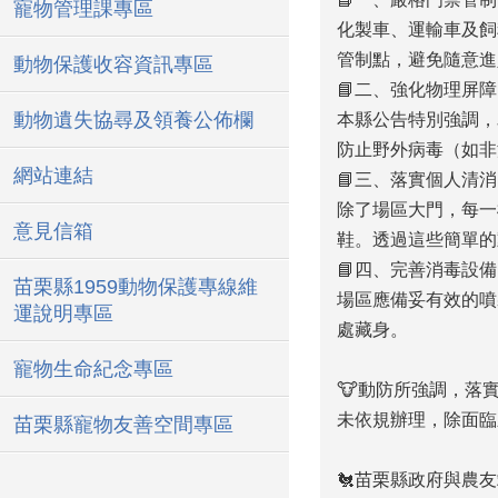
寵物管理課專區
化製車、運輸車及飼
管制點，避免隨意進
動物保護收容資訊專區
📘二、強化物理屏
動物遺失協尋及領養公佈欄
本縣公告特別強調，
防止野外病毒（如非
網站連結
📘三、落實個人清
除了場區大門，每一
意見信箱
鞋。透過這些簡單的
📘四、完善消毒設
苗栗縣1959動物保護專線維
場區應備妥有效的噴
運說明專區
處藏身。
寵物生命紀念專區
🐮動防所強調，落
未依規辦理，除面臨
苗栗縣寵物友善空間專區
🐔苗栗縣政府與農