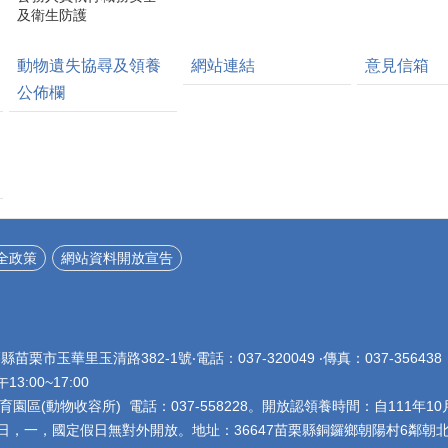
及衛生防護
動物遺失協尋及領養
網站連結
意見信箱
公佈欄
全政策
網站資料開放宣告
栗縣苗栗市玉華里玉清路382-1號‧電話：037-320049 ‧傳真：037-356
午13:00~17:00
園區(動物收容所) 電話：037-558228。開放認領養時間：自111年10
星期日，一，國定假日無對外開放。地址：36647苗栗縣銅鑼鄉朝陽村6鄰朝北5