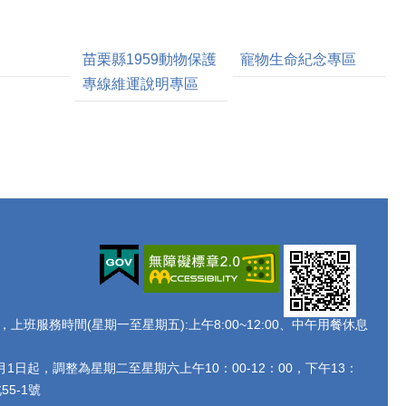
苗栗縣1959動物保護
寵物生命紀念專區
專線維運說明專區
438 ，上班服務時間(星期一至星期五):上午8:00~12:00、中午用餐休息
月1日起，調整為星期二至星期六上午10：00-12：00，下午13：
5-1號