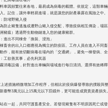
料車因頻繁往來各地，最易成為病毒的載體。依規定，這類車輛
入。記住，讓外車輕易進場，就是讓您的財產暴露在風險之中。
障：防堵野豬入侵
為防止豬隻逃逸或遭野山豬入侵交配，導致疫病相互傳染，場區
洲豬瘟）透過野生動物鏈進入您的健康豬群。
消：進出不同棟舍「換裝、浸泡」
棟畜舍的出入口都應視為獨立的防疫區。工作人員在進入不同畜
動作，能有效切斷病毒在場內的「交通網」，避免一棟發病、全
備：工欲善其事，必先利其器
霧消毒設備，針對進出車輛與場域進行每日清消。選擇有效稀釋
實上述措施稍微增加工作程序，但相比於疫病爆發導致的撲殺與
新臺幣3萬元以上15萬元以下罰鍰外，更可能造成寶貴資產損失
友站在一起，共同守護畜產安全。若發現豬隻有不明原因死亡或