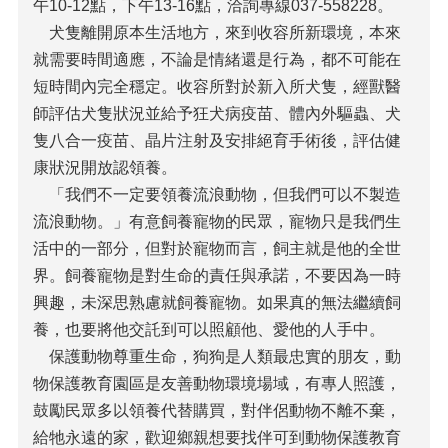
午10-12點，下午13-16點，洽詢專線037-558228。
犬隻離開原本生活地方，來到收容所新環境，本來
就需要時間適應，不論是情緒還是行為，都不可能在
短時間內完全穩定。收容所對於新入所犬隻，經獸醫
師評估犬隻狀況並給予狂犬病疫苗、體內外驅蟲、犬
隻八合一疫苗、晶片注射及安排絕育手術後，評估健
康狀況開放認領養。
「我們不一定要領養流浪動物，但我們可以不製造
流浪動物。」有意飼養寵物的民眾，寵物只是我們生
活中的一部分，但對於寵物而言，飼主就是他的全世
界。飼養寵物是對生命的責任與承諾，不要因為一時
興趣，未深思熟慮就飼養寵物。如果真的無法繼續飼
養，也要將他交託到可以照顧他、愛他的人手中。
保護動物尊重生命，狗狗是人類最忠實的朋友，動
物保護教育園區是友善動物環境場域，有專人照護，
鼓勵民眾多以領養代替購買，對伴侶動物不離不棄，
給牠永遠的家，歡迎鄉親想要找伴可到動物保護教育