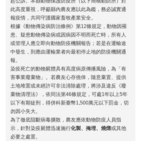
起公訴。本縣動物保護防疫所（以下簡稱動防所）對
此高度重視，呼籲縣內農友應以此為鑑，務必誠實通
報疫情，共同守護國家畜牧產業安全。
根據《動物傳染病防治條例》第12條規定，動物因罹
患、疑患動物傳染病或因病因不明而死亡時，所有人
或管理人應立即向動物防疫機關報告；若是在運輸途
中發生，則應由運輸業者向最初停止地的防疫機關通
報。
染疫死亡的動物屍體具有高度病原傳播風險，為「有
害事業廢棄物」。若農友心存僥倖，隨意棄置、提供
土地堆置或未經許可非法清除處理，將涉及違反《廢
棄物清理法》，依同法第46條規定，可處1年以上5年
以下有期徒刑，得併科新臺幣1,500萬元以下罰金，切
勿因小失大。
為了徹底阻斷病毒擴散，農友應依動物防疫人員指
示，針對染疫屍體迅速施行
化製、掩埋、燒燬
或其他
必要之處置。