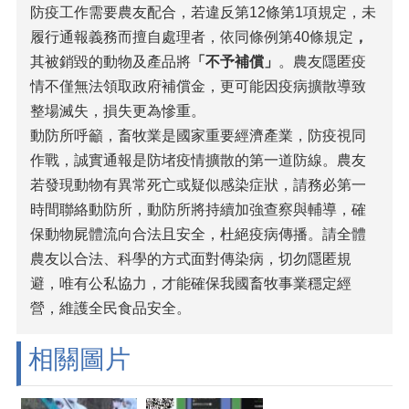
防疫工作需要農友配合，若違反第12條第1項規定，未
履行通報義務而擅自處理者，依同條例第40條規定
，
其被銷毀的動物及產品將
「不予補償」
。農友隱匿疫
情不僅無法領取政府補償金，更可能因疫病擴散導致
整場滅失，損失更為慘重。
動防所呼籲，畜牧業是國家重要經濟產業，防疫視同
作戰，誠實通報是防堵疫情擴散的第一道防線。農友
若發現動物有異常死亡或疑似感染症狀，請務必第一
時間聯絡動防所，動防所將持續加強查察與輔導，確
保動物屍體流向合法且安全，杜絕疫病傳播。請全體
農友以合法、科學的方式面對傳染病，切勿隱匿規
避，唯有公私協力，才能確保我國畜牧事業穩定經
營，維護全民食品安全。
相關圖片