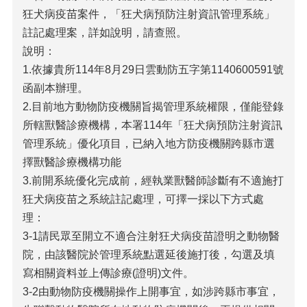
狂犬病疫苗案件，「狂犬病預防注射資訊管理系統」
註記處理案，詳如說明，請查照。
說明：
1.依據貴所114年8月29日雲動防五字第1140600591號
函副本辦理。
2.目前地方動物防疫機關旨揭管理系統權限，僅能登錄
所轄獸醫診療機構，本署114年「狂犬病預防注射資訊
管理系統」優化項目，已納入地方防疫機關跨縣市選
擇獸醫診療機構功能
3.前開系統優化完成前，經執業獸醫師診斷有不適施打
狂犬病疫苗之系統註記處理，可擇一採以下方式處
理：
3-1請民眾至開立不適合注射狂犬病疫苗證明之動物醫
院，由該醫院於管理系統點選延後施打後，勾選及填
寫相關資料並上傳診療(證明)文件。
3-2由動物防疫機關操作上開事宜，如涉跨縣市事宜，