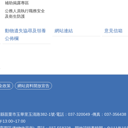
補助揭露專區
公務人員執行職務安全
及衛生防護
動物遺失協尋及領養
網站連結
意見信箱
公佈欄
全政策
網站資料開放宣告
栗縣苗栗市玉華里玉清路382-1號‧電話：037-320049 ‧傳真：037-356
午13:00~17:00