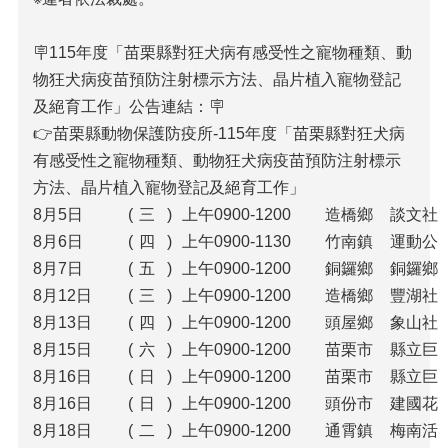
🪧115年度「苗栗縣對狂犬病有感受性之寵物種類、動
物狂犬病疫苗預防注射標示方法、晶片植入寵物登記
及絕育工作」公告連結：🪧
👉苗栗縣動物保護防疫所-115年度「苗栗縣對狂犬病
有感受性之寵物種類、動物狂犬病疫苗預防注射標示
方法、晶片植入寵物登記及絕育工作」
8月5日
(
三
)
上午0900-1200
造橋鄉
談文社
8月6日
(
四
)
上午0900-1130
竹南鎮
運動公
8月7日
(
五
)
上午0900-1200
銅鑼鄉
銅鑼鄉
8月12日
(
三
)
上午0900-1200
造橋鄉
豐湖社
8月13日
(
四
)
上午0900-1200
頭屋鄉
象山社
8月15日
(
六
)
上午0900-1200
苗栗市
縣立巨
8月16日
(
日
)
上午0900-1200
苗栗市
縣立巨
8月16日
(
日
)
上午0900-1200
頭份市
建國花
8月18日
(
二
)
上午0900-1200
通霄鎮
梅南活