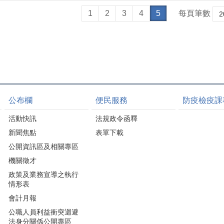
1
2
3
4
5
每頁筆數
公布欄
便民服務
防疫檢疫課
活動快訊
法規政令函釋
新聞焦點
表單下載
公開資訊區及相關專區
機關徵才
政策及業務宣導之執行
情形表
會計月報
公職人員利益衝突迴避
法身分關係公開專區