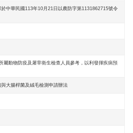
民國113年10月21日以農防字第1131862715號令
知所屬動物防疫及屠宰衛生檢查人員參考，以利發揮疾病預
菌與大腸桿菌及絨毛檢測申請辦法