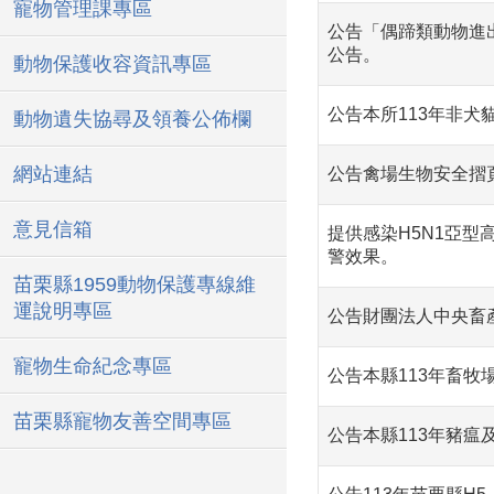
寵物管理課專區
公告「偶蹄類動物進出
公告。
動物保護收容資訊專區
公告本所113年非犬
動物遺失協尋及領養公佈欄
網站連結
公告禽場生物安全摺
意見信箱
提供感染H5N1亞
警效果。
苗栗縣1959動物保護專線維
運說明專區
公告財團法人中央畜
寵物生命紀念專區
公告本縣113年畜
苗栗縣寵物友善空間專區
公告本縣113年豬