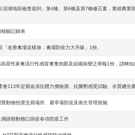
澎湖地區檢查規則」第4條、第6條及第7條修正案，業經農業部於中華
貓檢驗記錄表
頁「改善禽場這樣做，禽場防疫力大升級」1份。
型高病原性家禽流行性感冒禽隻肉眼及組織病變之簡報1份，請轉
產會113年定期血清抗體力價檢測、抗菌劑感受試驗、水質總生
牧場暨動物拍賣交易場所、屠宰場防疫及衛生管理措施
瘟及偶蹄類動物口蹄疫各項防疫工作