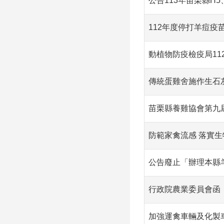
公告113年苗栗縣H
112年度停打羊痘疫
動植物防疫檢疫局11
傳統蛋雞舍施作生石
苗栗縣養雞協會第九
防範家禽流感 落實生
公告廢止「辦理本縣
行政院農業委員會函
加強運禽車輛及化製