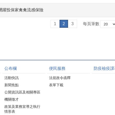
踴躍投保家禽禽流感保險
1
2
3
每頁筆數
公布欄
便民服務
防疫檢疫課
活動快訊
法規政令函釋
新聞焦點
表單下載
公開資訊區及相關專區
機關徵才
政策及業務宣導之執行
情形表