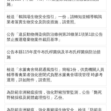
施」
檢送「鵪鶉場生物安全指引」一份，請轉知並輔導鵪鶉
業者落實生物安全及防疫措施，請查照。
公告「違反動物傳染病防治條例第28條第1項第1款公告
禁止搬運廢棄物案件裁罰基準」
公告本縣115年度牛布氏桿菌病及羊布氏桿菌病防治措
施
檢送「水簾禽舍簡易通風指引」簡報1份，供貴機關人員
輔導養禽業者強化密閉式負壓水簾禽舍環境管理 時參考
運用，詳如附件，請查照。
為防範非洲豬瘟疫情，強化野豬預警監測，公告「斃死
野豬採樣及屍體處理指引」乙份。
為防範非洲豬瘟，強化養豬場生物安全，檢送「防範非